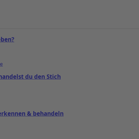
eben?
andelst du den Stich
erkennen & behandeln