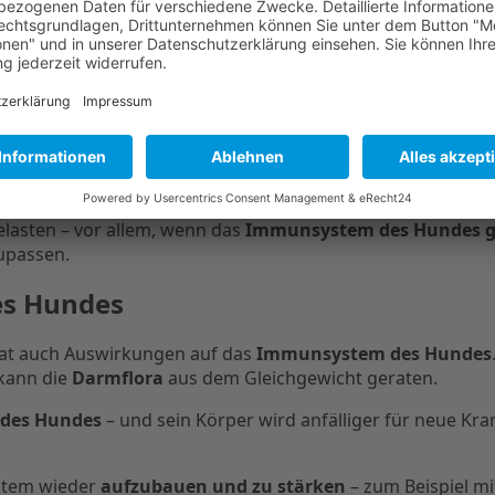
im Hund
abe von Antibiotika
Nebenwirkungen auftreten
. Besonde
.
mmen
, oder dein Hund wirkt plötzlich schlapp. Manchmal b
lasten – vor allem, wenn das
Immunsystem des Hundes 
zupassen.
es Hundes
hat auch Auswirkungen auf das
Immunsystem des Hundes
 kann die
Darmflora
aus dem Gleichgewicht geraten.
des Hundes
– und sein Körper wird anfälliger für neue Kr
ystem wieder
aufzubauen und zu stärken
– zum Beispiel m