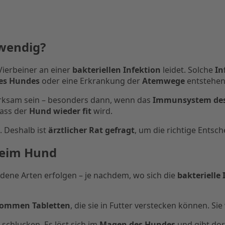
twendig?
ierbeiner an einer
bakteriellen Infektion
leidet. Solche
In
es Hundes
oder eine Erkrankung der
Atemwege
entstehen
rksam sein – besonders dann, wenn das
Immunsystem des
dass der
Hund wieder fit
wird.
. Deshalb ist
ärztlicher Rat gefragt
, um die richtige Entsch
beim Hund
dene Arten erfolgen – je nachdem, wo sich die
bakterielle
kommen Tabletten
, die sie in Futter verstecken können. Si
 schlucken. Es löst sich im
Magen des Hundes
und gibt dor