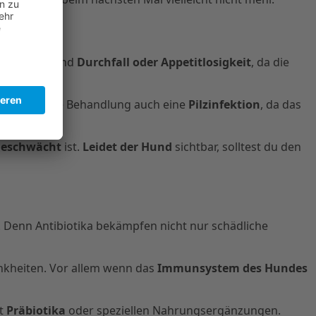
rs häufig sind
Durchfall oder Appetitlosigkeit
, da die
egünstigt die Behandlung auch eine
Pilzinfektion
, da das
geschwächt
ist.
Leidet der Hund
sichtbar, solltest du den
. Denn Antibiotika bekämpfen nicht nur schädliche
ankheiten. Vor allem wenn das
Immunsystem des Hundes
it
Präbiotika
oder speziellen Nahrungsergänzungen.