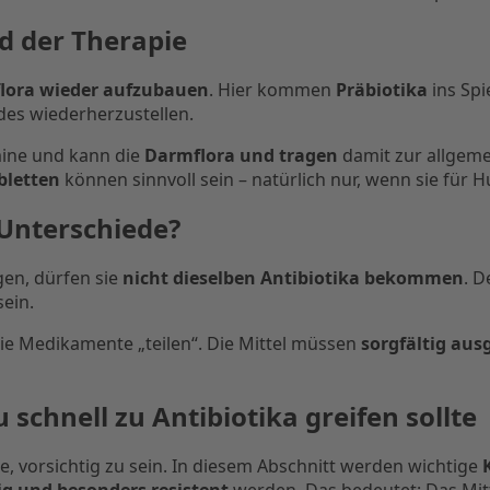
d der Therapie
lora wieder aufzubauen
. Hier kommen
Präbiotika
ins Spi
des wiederherzustellen.
amine und kann die
Darmflora und tragen
damit zur allgeme
bletten
können sinnvoll sein – natürlich nur, wenn sie fü
 Unterschiede?
en, dürfen sie
nicht dieselben Antibiotika bekommen
. D
sein.
 nie Medikamente „teilen“. Die Mittel müssen
sorgfältig aus
schnell zu Antibiotika greifen sollte
de, vorsichtig zu sein. In diesem Abschnitt werden wichtige
g und besonders resistent
werden. Das bedeutet: Das Mitt