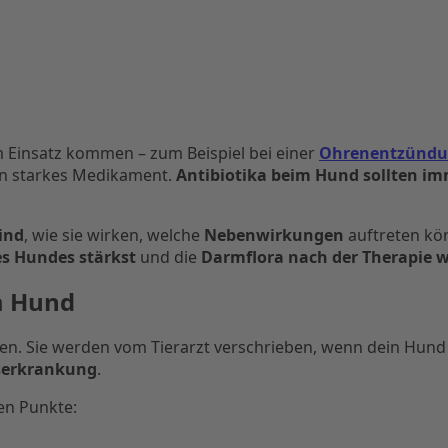
m Einsatz kommen – zum Beispiel bei einer
Ohrenentzünd
ein starkes Medikament.
Antibiotika beim Hund sollten im
ind
, wie sie wirken, welche
Nebenwirkungen
auftreten kö
s Hundes stärkst
und die
Darmflora nach der Therapie w
im Hund
en. Sie werden vom Tierarzt verschrieben, wenn dein Hund
erkrankung
.
ten Punkte: