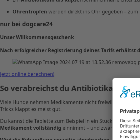
Ohrentropfen
werden direkt ins Ohr gegeben – zum B
nur bei dogcare24
Unser Willkommensgeschenk
Nach erfolgreicher Registrierung deines Tarifs erhält
Jetzt online berechnen!
So verabreichst du Antibiotika richtig
Viele Hunde nehmen Medikamente nicht freiwillig – daher i
Tricks klappt es meist gut.
Du kannst die Tablette zum Beispiel in ein Stück Wurst oder
Medikament vollständig
einnimmt – und zwar
über den 
Wird die Behandlung vorzeitig abgebrochen
, kann sich d