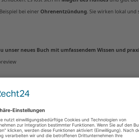
eispiel bei einer
Ohrenentzündung
. Sie wirken lokal un
st du unser neues Buch mit umfassendem Wissen und pra
st es wichtig zu wissen, wie du
Antibiotika Hunden verabr
 Käse stecken. Alternativ helfen
Säfte und Pulver
, die man 
gesamten Zeitraum
, den der Tierarzt vorgibt.
ie
Vermehrung der Bakterien
fortsetzen – und das Medikam