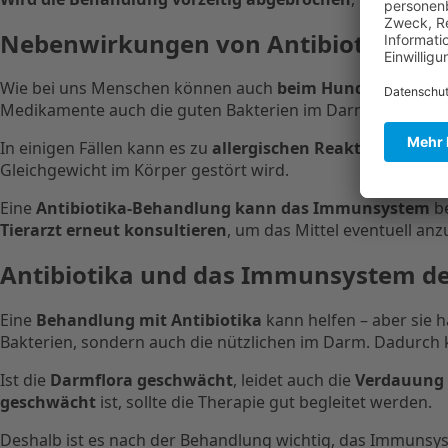
Nebenwirkungen von Antibiotika be
Wie bei uns Menschen können auch
beim Hund
nach der G
Medikamente auch die guten Bakterien im Darm angreifen
In einigen Fällen kann es zu
allergischen Reaktionen ko
Gleichgewicht im Körper gestört wird.
Eine
Antibiotika-Behandlung kann das Immunsystem
be
Tierarzt erneut konsultieren
, um das Mittel eventuell an
Antibiotika und das Immunsystem d
Eine
Behandlung mit Antibiotika
kann helfen – aber sie 
Bakterien, sondern auch die nützlichen im Darm. Dadurch
Ist die
Darmflora geschwächt
, leidet auch die
Verdauung 
geschwächt
ist, sollte die Therapie gut begleitet werden.
Deshalb ist es nach der Behandlung wichtig, das Immuns