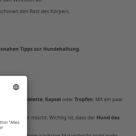
d schonen den Rest des Körpers.
xisnahen Tipps zur Hundehaltung.
eicht
. Ob
Tablette
,
Kapsel
oder
Tropfen
: Mit ein paar
unters Futter mischt. Wichtig ist, dass der
Hund das
ent wirkt beim nächsten Mal vielleicht nicht mehr.