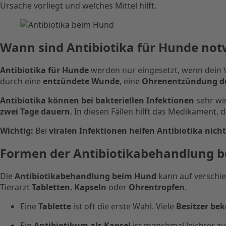
Ursache vorliegt und welches Mittel hilft.
Wann sind Antibiotika für Hunde no
Antibiotika für Hunde
werden nur eingesetzt, wenn dein V
durch eine
entzündete Wunde
, eine
Ohrenentzündung d
Antibiotika können bei bakteriellen Infektionen
sehr wi
zwei Tage dauern
. In diesen Fällen hilft das Medikament, 
Wichtig:
Bei
viralen Infektionen helfen Antibiotika nicht
Formen der Antibiotikabehandlung 
Die
Antibiotikabehandlung beim Hund
kann auf verschie
Tierarzt
Tabletten
,
Kapseln
oder
Ohrentropfen
.
Eine
Tablette
ist oft die erste Wahl. Viele
Besitzer be
Ein
Antibiotikum als Kapsel
ist manchmal leichter zu