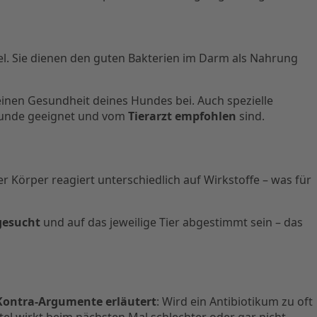
el. Sie dienen den guten Bakterien im Darm als Nahrung
inen Gesundheit deines Hundes bei. Auch spezielle
r Hunde geeignet und vom
Tierarzt empfohlen
sind.
er Körper reagiert unterschiedlich auf Wirkstoffe – was für
gesucht
und auf das jeweilige Tier abgestimmt sein – das
Kontra-Argumente erläutert
: Wird ein Antibiotikum zu oft
el wirkt beim nächsten Mal schlechter oder gar nicht