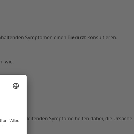
 anhaltenden Symptomen einen
Tierarzt
konsultieren.
, wie:
. Diese begleitenden Symptome helfen dabei, die Ursache