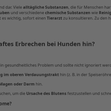
nd dar. Viele
alltägliche Substanzen
, die für Menschen ha
auben
und verschiedene
chemische Substanzen
wie
Reini
es wichtig, sofort einen
Tierarzt
zu konsultieren. Zu den 
ftes Erbrechen bei Hunden hin?
 ein gesundheitliches Problem und sollte nicht ignoriert we
ng im oberen Verdauungstrakt
hin (z. B. in der Speiseröh
Magen oder Darm
hin.
uchen, um die
Ursache des Blutens
festzustellen und schn
tome?