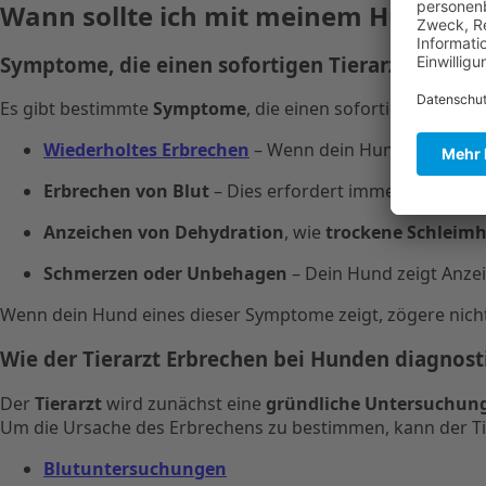
Wann sollte ich mit meinem Hund zu
Symptome, die einen sofortigen Tierarztbesuch 
Es gibt bestimmte
Symptome
, die einen sofortigen
Besuch
Wiederholtes Erbrechen
– Wenn dein Hund mehrmals 
Erbrechen von Blut
– Dies erfordert immer sofortige t
Anzeichen von Dehydration
, wie
trockene Schleim
Schmerzen oder Unbehagen
– Dein Hund zeigt Anzei
Wenn dein Hund eines dieser Symptome zeigt, zögere nicht 
Wie der Tierarzt Erbrechen bei Hunden diagnosti
Der
Tierarzt
wird zunächst eine
gründliche Untersuchun
Um die Ursache des Erbrechens zu bestimmen, kann der T
Blutuntersuchungen