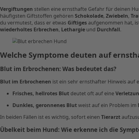
Vergiftungen
stellen eine ernsthafte Gefahr für deinen Hu
häufigsten Giftstoffen gehören
Schokolade
,
Zwiebeln
,
Tr
du vermutest, dass er etwas
Giftiges
aufgenommen hat, ist 
wiederholtes Erbrechen
,
Lethargie
und
Durchfall
.
Welche Symptome deuten auf ernstha
Blut im Erbrochenen: Was bedeutet das?
Blut im Erbrochenen
ist ein sehr ernsthafter Hinweis auf
Frisches, hellrotes Blut
deutet oft auf eine
Verletzu
Dunkles, geronnenes Blut
weist auf ein Problem im
In beiden Fällen ist es wichtig, sofort einen
Tierarzt
aufzus
Übelkeit beim Hund: Wie erkenne ich die Symp