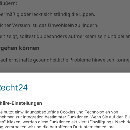
 äußern:
bermäßig oder leckt sich ständig die Lippen.
licher Versuch ist, das Unwohlsein zu lindern.
eit zeigt, solltest du besonders aufmerksam sein und bei
ergehen können
auf ernsthafte gesundheitliche Probleme hinweisen können
me zeigt, ist es ratsam,
sofort einen Tierarzt
aufzusuchen
zu planen.