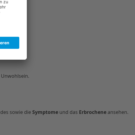
s Unwohlsein.
des sowie die
Symptome
und das
Erbrochene
ansehen.