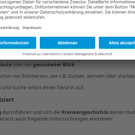
m Tierarzt gehen?
erfordern
 beim Tierarzt
notwendig machen:
hintereinander erbricht.
ierärztliche Hilfe.
häute
oder ein
gesunkener Blick
.
chen von Schmerzen, wie z.B. Zucken, winseln oder starke
und suche sofort einen Tierarzt auf.
ziert
g
durchführen und sich die
Krankengeschichte
deines Hun
ierarzt auch folgende Untersuchungen anordnen: