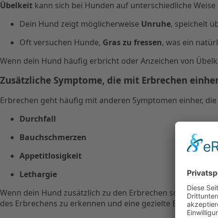
Übelkeit
kann sich bei Hunden auf unterschiedliche Weise
Dein Hund zeigt möglicherweise
Unruhe
, speichelt ü
Oft versuchen Hunde,
Gras zu fressen
, was ein natür
Wenn dein Hund häufig erbricht oder Anzeichen von Übelk
Zusätzliche Symptome, die mit Erbrechen einh
Erbrechen geht häufig mit anderen Symptomen einher, die 
Durchfall
Bauchschmerzen
Appetitlosigkeit
Lethargie
Wenn dein Hund zusätzlich zu den Erbrechen solche Sympto
des Erbrechens zu erkennen und eine gezielte Behandlung 