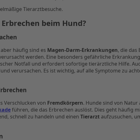
egelmäßige Tierarztbesuche.
r Erbrechen beim Hund?
sachen
 aber häufig sind es
Magen-Darm-Erkrankungen
, die da
erursacht werden. Eine besonders gefährliche Erkrankung 
scher Notfall und erfordert sofortige tierärztliche Hilfe. A
d verursachen. Es ist wichtig, auf alle Symptome zu acht
Erbrechen
das Verschlucken von
Fremdkörpern
. Hunde sind von Natur a
kade
führen, die das Erbrechen auslöst. Dies geht häufig
dend, schnell zu handeln und einen
Tierarzt
aufzusuchen, um
n