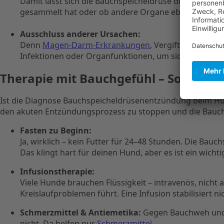
Damit lässt sich die Bauchspeicheldrüse direkt begut
gesammelt hat oder ob andere Organe ebenfalls betro
Ausschluss anderer Ursachen:
Denn
Magen-Darm-Erkrankungen
, Vergiftungen ode
Infektionen oder Organfunktionen, um sicherzugehen, 
Therapie mit Bauchgefühl – So wird
Ist die Diagnose Bauchspeicheldrüsenentzündung beim Hund 
den akuten Entzündungsprozess zu stoppen und die Bauchs
Fasten zu Beginn:
Ja, wirklich – kein Futter für 24–48 Stunden. Die Bau
Das klingt hart für deinen Hund, aber es ist ein wichti
Infusionstherapie:
Viele Hunde brauchen Flüssigkeit – intravenös, nicht 
Kreislaufproblemen führt. Eine Infusion stabilisiert n
Schmerzmittel & Antiemetika:
Gegen Bauchweh und ge
nicht. Da helfen nur
Schmerzmittel
.