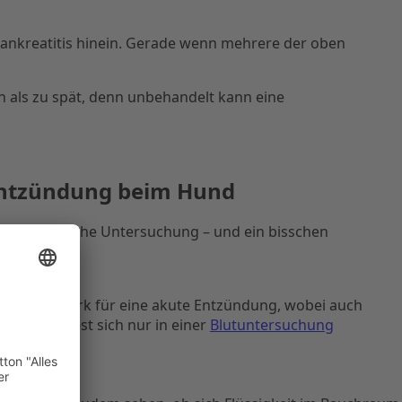
Pankreatitis hinein. Gerade wenn mehrere der oben
n als zu spät, denn unbehandelt kann eine
nentzündung beim Hund
e tierärztliche Untersuchung – und ein bisschen
 spricht stark für eine akute Entzündung, wobei auch
all das lässt sich nur in einer
Blutuntersuchung