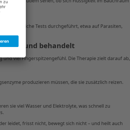
erarzt kann zudem sehen, ob sich Flüssigkeit im Bauchraum
ft zusätzliche Tests durchgeführt, etwa auf Parasiten,
 beim Hund behandelt
nd viel Fingerspitzengefühl. Die Therapie zielt darauf ab,
ngsenzyme produzieren müssen, die sie zusätzlich reizen.
en sie viel Wasser und Elektrolyte, was schnell zu
s.
eidet, frisst nicht, bewegt sich nicht – und heilt auch