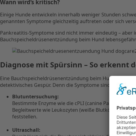
Wann wird’s kritisch?
Einige Hunde entwickeln innerhalb weniger Stunden schwe
genannten Symptome gleichzeitig auftreten oder sich versch
Pankreatitis-Symptome sind nicht immer eindeutig – aber 
Bauchspeicheldrüsenentzündung beim Hund lebensgefähr
Diagnose mit Spürsinn – So erkennt 
Eine Bauchspeicheldrüsenentzündung beim Hund sieht man l
detektivisches Gespür. Denn die Symptome sind oft nicht e
Blutuntersuchung:
Bestimmte Enzyme wie die cPLI (canine Pankreas-Lipas
Begleitwerte wie Leukozyten (weiße Blutkörperchen) od
feststellen.
Ultraschall: