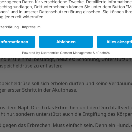
achten – ob entzündet, geschwollen oder verändert. Der Ti
ffen sind.
r Leberprobleme können ähnlich aussehen. Deshalb werden o
dass es sich wirklich um eine Pankreatitis handelt.
 eine Bauchspeicheldrüsenentzündung
erst einmal bestätigt, heißt es: Schonung, Unterstützung u
peicheldrüse zu entlasten:
chspeicheldrüse soll sich erholen dürfen und keine Verdauu
ger erster Schritt in der Akutphase.
aus dem Napf. Durch das Erbrechen und den Durchfall verlier
icht nur, sondern unterstützt auch die Entgiftung des Körper
gen das Erbrechen. Muss einfach sein. Denn ein Hund, der l