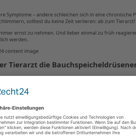
re Symptome – andere schleichen sich in eine chronische 
limmern, solltest du keine Zeit verlieren: ab zum Tierarzt!
immer ernst zu nehmen. Und lieber einmal zu früh reagiere
lich werden.
der Tierarzt die Bauchspeicheldrüse
eider nicht mit bloßem Auge. Sie erfordert eine gründlich
indeutig, und es gilt, andere Erkrankungen auszuschließen.
e) geben Hinweise auf eine Pankreatitis. Ein erhöhter Wert
er CRP (Entzündungsmarker) wichtige Zusatzinfos liefern – 