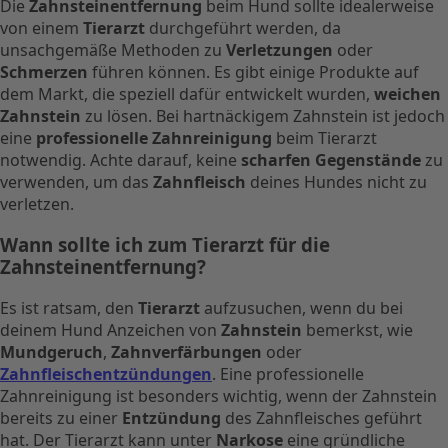
Die
Zahnsteinentfernung
beim Hund sollte idealerweise
von einem
Tierarzt
durchgeführt werden, da
unsachgemäße Methoden zu
Verletzungen
oder
Schmerzen
führen können. Es gibt einige Produkte auf
dem Markt, die speziell dafür entwickelt wurden,
weichen
Zahnstein
zu lösen. Bei hartnäckigem Zahnstein ist jedoch
eine
professionelle Zahnreinigung
beim Tierarzt
notwendig. Achte darauf, keine
scharfen Gegenstände
zu
verwenden, um das
Zahnfleisch
deines Hundes nicht zu
verletzen.
Wann sollte ich zum Tierarzt für die
Zahnsteinentfernung?
Es ist ratsam, den
Tierarzt
aufzusuchen, wenn du bei
deinem Hund Anzeichen von
Zahnstein
bemerkst, wie
Mundgeruch
,
Zahnverfärbungen
oder
Zahnfleischentzündungen
. Eine professionelle
Zahnreinigung ist besonders wichtig, wenn der Zahnstein
bereits zu einer
Entzündung
des Zahnfleisches geführt
hat. Der Tierarzt kann unter
Narkose
eine gründliche