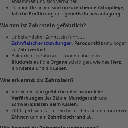
ansammelt und sich verhärtet.
Häufige Ursachen sind
unzureichende Zahnpflege
,
falsche Ernährung
und
genetische Veranlagung
.
Warum ist Zahnstein gefährlich?
Unbehandelter Zahnstein führt zu
Zahnfleischentzündungen
,
Parodontitis
und sogar
zu
Zahnverlust
.
Bakterien im Zahnstein können über den
Blutkreislauf
die
Organe
schädigen, wie das
Herz
,
die
Nieren
und die
Leber
.
Wie erkennst du Zahnstein?
Anzeichen sind
gelbliche oder bräunliche
Verfärbungen
der Zähne,
Mundgeruch
und
Schwierigkeiten beim Kauen
.
Oft lagert sich Zahnstein besonders an den
hinteren
Zähnen
und am
Zahnfleischrand
ab.