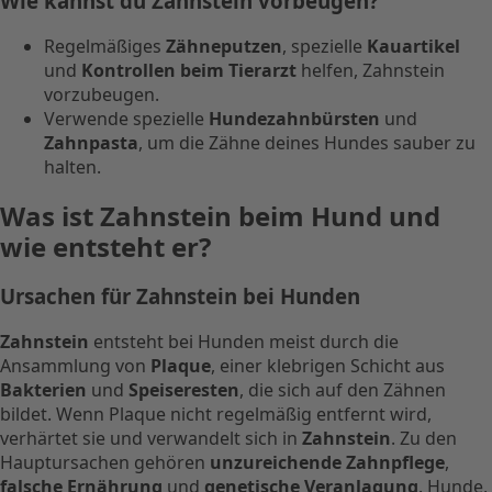
Wie kannst du Zahnstein vorbeugen?
Regelmäßiges
Zähneputzen
, spezielle
Kauartikel
und
Kontrollen beim Tierarzt
helfen, Zahnstein
vorzubeugen.
Verwende spezielle
Hundezahnbürsten
und
Zahnpasta
, um die Zähne deines Hundes sauber zu
halten.
Was ist Zahnstein beim Hund und
wie entsteht er?
Ursachen für Zahnstein bei Hunden
Zahnstein
entsteht bei Hunden meist durch die
Ansammlung von
Plaque
, einer klebrigen Schicht aus
Bakterien
und
Speiseresten
, die sich auf den Zähnen
bildet. Wenn Plaque nicht regelmäßig entfernt wird,
verhärtet sie und verwandelt sich in
Zahnstein
. Zu den
Hauptursachen gehören
unzureichende Zahnpflege
,
falsche Ernährung
und
genetische Veranlagung
. Hunde,